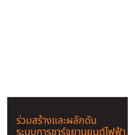
เทียบชัด ๆ EV Charger Station
กับ Home Charger ต่างกันยังไง
บ้าง?
ร่วมสร้างและผลักดัน
ระบบการชาร์จยานยนต์ไฟฟ้า