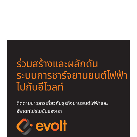
ส่องไฮไลท์เด็ดงาน Bangkok EV
Expo 2023 และโปรโมชั่นจาก
Evolt
ร่วมสร้างและผลักดัน
ระบบการชาร์จยานยนต์ไฟฟ้า
ไปกับอีโวลท์
ติดตามข่าวสารเกี่ยวกับธุรกิจยานยนต์ไฟฟ้าและ
อัพเดทโปรโมชันของเรา